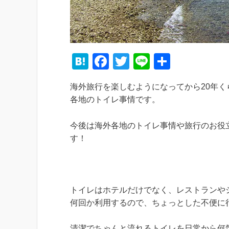
H
F
T
Li
共
at
a
wi
n
有
海外旅行を楽しむようになってから20年
e
c
tt
e
各地のトイレ事情です。
n
e
er
a
b
今後は海外各地のトイレ事情や旅行のお役
す！
o
o
k
トイレはホテルだけでなく、レストランや
何回か利用するので、ちょっとした不便に
清潔でちゃんと流れるトイレを日常から何