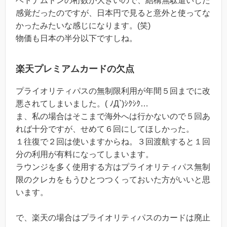
ベトナムドンの桁数が大きいので、結構無駄遣いした
感覚だったのですが、日本円で見ると意外と使ってな
かったみたいな感じになります。(笑)
物価も日本の半分以下ですしね。
楽天プレミアムカードの欠点
プライオリティパスの無制限利用が年間５回までに改
悪されてしまいました。( ﾉД`)ｼｸｼｸ…
ま、私の場合はそこまで海外へは行かないので５回あ
れば十分ですが、せめて６回にしてほしかった。
１往復で２回は使いますからね。３回渡航すると１回
分の利用が有料になってしまいます。
ラウンジを多く使用する方はプライオリティパス無制
限のクレカをもうひとつつくっておいた方がいいと思
います。
で、楽天の場合はプライオリティパスのカードは廃止