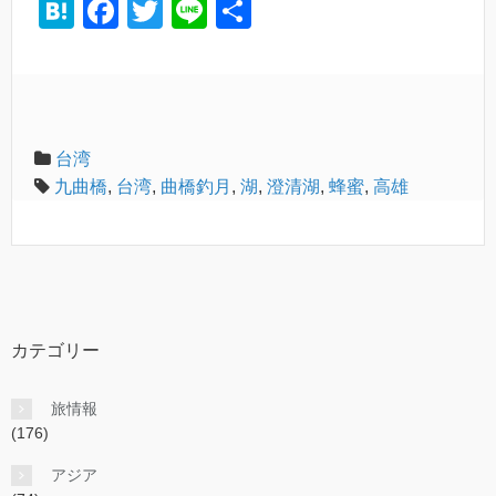
H
F
T
Li
共
at
a
wi
n
有
e
c
tt
e
n
e
er
a
b
台湾
o
九曲橋
,
台湾
,
曲橋釣月
,
湖
,
澄清湖
,
蜂蜜
,
高雄
o
k
カテゴリー
旅情報
(176)
アジア