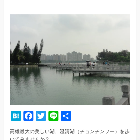
H
F
T
Li
共
at
a
wi
n
有
高雄最大の美しい湖、澄清湖（チョンチンフー）を歩
e
c
tt
e
いてみませんか？