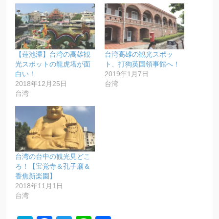
【蓮池潭】台湾の高雄観
台湾高雄の観光スポッ
光スポットの龍虎塔が面
ト、打狗英国領事館へ！
白い！
2019年1月7日
2018年12月25日
台湾
台湾
台湾の台中の観光見どこ
ろ！【宝覚寺＆孔子廟＆
香焦新楽園】
2018年11月1日
台湾