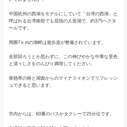
n
e
er
a
b
中国杭州の西湖をモデルにしていて「台湾の西湖」と
呼ばれる台湾南部でも屈指の人造湖で、約375ヘクタ
o
ールです。
o
k
周囲7ｋmの湖畔は遊歩道が整備されています。
全部回ろうとか思わずに、この伸びやかな中華な景色
と清々しさをのんびり満喫してください。
亜熱帯の林と湖面からのマイナスイオンでリフレッシ
ュできると思います。
市内からは、60番のバスかタクシーで25分位です。