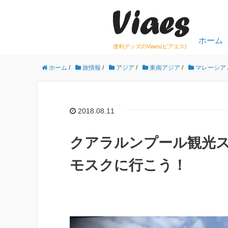
ホーム
便利グッズのViaes(ビアエス)
ホーム
/
旅情報
/
アジア
/
東南アジア
/
マレーシア
2018.08.11
クアラルンプール観光
モスクに行こう！