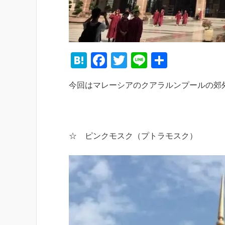
H
F
T
Li
共
at
a
wi
n
有
今回はマレーシアのクアラルンプールの郊
e
c
tt
e
n
e
er
a
b
o
☆ ピンクモスク（プトラモスク）
o
k