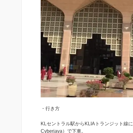
・行き方
KLセントラル駅からKLIAトランジット線に乗
Cyberjaya）で下車。