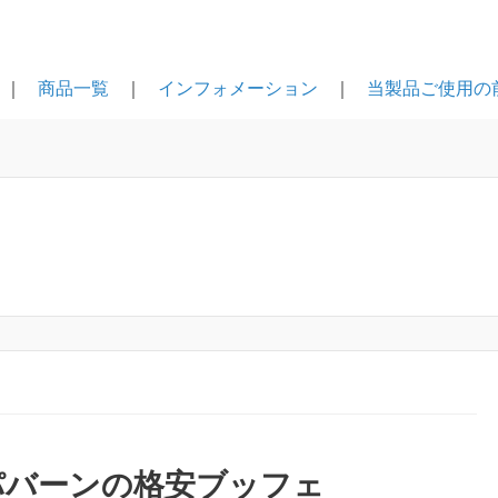
｜
商品一覧
｜
インフォメーション
｜
当製品ご使用の
パバーンの格安ブッフェ